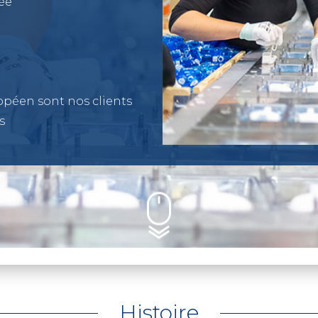
ée
ropéen sont nos clients
s
Histoire