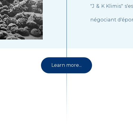
"J & K Klimis" s
négociant d'épo
Learn more...